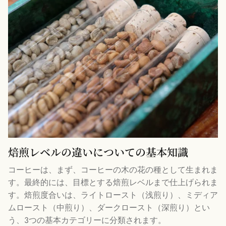
焙煎レベルの違いについての基本知識
コーヒーは、まず、コーヒーの木の花の種として生まれま
す。最終的には、目標とする焙煎レベルまで仕上げられま
す。
焙煎度合いは、ライトロースト（浅煎り）、ミディア
ムロースト（中煎り）、ダークロースト（深煎り）とい
う、3つの基本カテゴリーに分類されます。