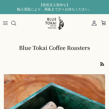
【焙煎豆入荷待ち】
輸入遅延により、再販まで少々お待ちください。
新商品
BRAND STORY
東京・広尾店
会社概要
コーヒー豆
インド産コーヒーとは
矢板焙煎所
お問い合わせ
コーヒーバッグ
コーヒー生産地
Blue Tokai Coffee Roasters
ドリップバッグ