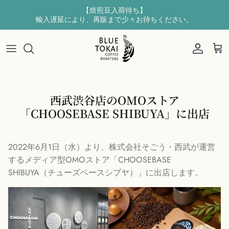
【焙煎豆入荷待ち】
輸入遅延により、再販まで少々お待ちください。
新商品
BRAND STORY
東京・広尾店
会社概要
コーヒー豆
インド産コーヒーとは
矢板焙煎所
お問い合わせ
コーヒーバッグ
コーヒー生産地
西武渋谷店のOMOストア
「CHOOSEBASE SHIBUYA」に出店
ドリップバッグ
2022年6月1日（水）より、株式会社そごう・西武が運営
するメディア型OMOストア「CHOOSEBASE
SHIBUYA（チューズベースシブヤ）」に出店します。